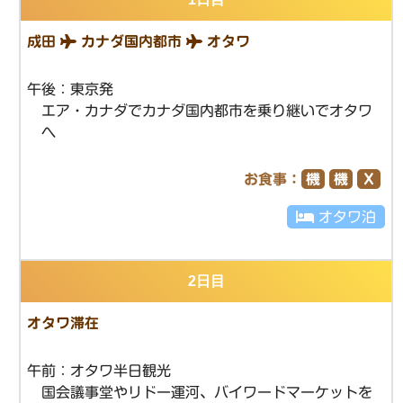
成田
カナダ国内都市
オタワ
午後：東京発
エア・カナダでカナダ国内都市を乗り継いでオタワ
へ
お食事：
機
機
Ｘ
オタワ泊
2日目
オタワ滞在
午前：オタワ半日観光
国会議事堂やリドー運河、バイワードマーケットを