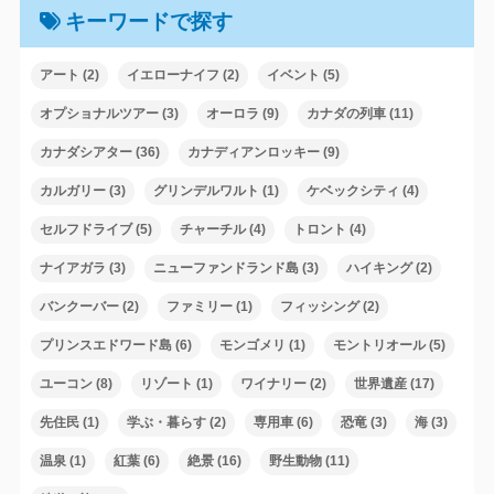
キーワードで探す
アート
(2)
イエローナイフ
(2)
イベント
(5)
オプショナルツアー
(3)
オーロラ
(9)
カナダの列車
(11)
カナダシアター
(36)
カナディアンロッキー
(9)
カルガリー
(3)
グリンデルワルト
(1)
ケベックシティ
(4)
セルフドライブ
(5)
チャーチル
(4)
トロント
(4)
ナイアガラ
(3)
ニューファンドランド島
(3)
ハイキング
(2)
バンクーバー
(2)
ファミリー
(1)
フィッシング
(2)
プリンスエドワード島
(6)
モンゴメリ
(1)
モントリオール
(5)
ユーコン
(8)
リゾート
(1)
ワイナリー
(2)
世界遺産
(17)
先住民
(1)
学ぶ・暮らす
(2)
専用車
(6)
恐竜
(3)
海
(3)
温泉
(1)
紅葉
(6)
絶景
(16)
野生動物
(11)